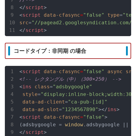
</
script
>
<
script
data-cfasync
=
"false"
type
=
"tex
src
=
"//pagead2.googlesyndication.com/p
</
script
>
コードタイプ：非同期 の場合
<
script
data-cfasync
=
"false"
async
src
<!-- レクタングル（中）（300×250） -->
<
ins
class
=
"adsbygoogle"
style
=
"display:inline-block;width:300
data-ad-client
=
"ca-pub-[id]"
data-ad-slot
=
"1234567890"
>
</
ins
>
<
script
data-cfasync
=
"false"
>
(adsbygoogle = 
window
</
script
>