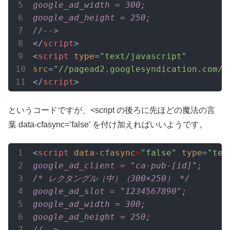
google_ad_width = 300;

google_ad_height = 250;

//-->
</
script
>
<
script
type
=
"text/javascript"
src
=
"//pagead2.googlesyndication.com/p
</
script
>
というコードですが、<script の後ろに先ほどの魔法の言
葉
data-cfasync=’false’
を付け加えればいいようです。
<
script
data-cfasync
=
"false"
type
=
"tex
google_ad_client = "ca-pub-[id]";

/* レクタングル（中）（300×250） */

google_ad_slot = "1234567890";

google_ad_width = 300;

google_ad_height = 250;

//-->