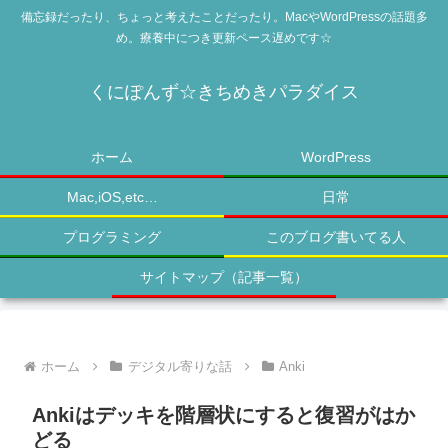
備忘録だったり、ちょっと考えたことだったり。MacやWordPressの話題多
め。療養中につき更新ペース遅めです☆
くにぽんず☆きちめきパラダイス
ホーム
WordPress
Mac,iOS,etc…
日常
プログラミング
このブログ書いてる人
サイトマップ（記事一覧）
ホーム
デジタル寄りな話
Anki
Ankiはデッキを階層状にすると復習がはか
どる