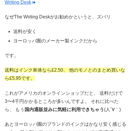
Writing Desk
なぜThe Writing Deskがお勧めかというと、ズバリ
送料が安く
ヨーロッパ圏のメーカー製インクだから
です。
送料はインク単体なら£2.50、
他のモノとのまとめ買いな
ら£5.95です。
これがアメリカのオンラインショップだと、
送料だけで
3〜4千円かかるところが多いんですよ。
それに比べた
ら、
もう
国内通販並みに気軽に利用できちゃう
(人´∀｀)
あとヨーロッパ圏のブランドのインクはかなり安く感じる