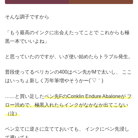
そんな調子ですから
「もう最高のインクに出会えたってことで
これからも極
黒一本でいいよね」
と思っていたのですが、いざ使い始めたらトラブル発生。
普段使ってるペリカンの400はペン先がMで太いし、
ここ
はいっちょ新しく万年筆増やそうかー(´▽｀)
……と買い足した
ペン先FのConklin Endure Abaloneが
フ
ロー渋めで、極黒入れたらインクがなかなか出てこない
（泣）
ペン立てに逆さに立てておいても、
インクにペン先浸し
て導いても、