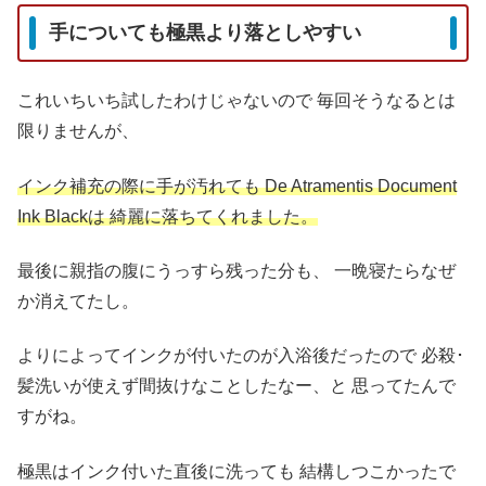
手についても極黒より落としやすい
これいちいち試したわけじゃないので
毎回そうなるとは
限りませんが、
インク補充の際に手が汚れても
De Atramentis Document
Ink Blackは
綺麗に落ちてくれました。
最後に親指の腹にうっすら残った分も、
一晩寝たらなぜ
か消えてたし。
よりによってインクが付いたのが入浴後だったので
必殺･
髪洗いが使えず間抜けなことしたなー、と
思ってたんで
すがね。
極黒はインク付いた直後に洗っても
結構しつこかったで