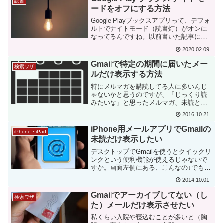
読書
ードをオフにする方法
Google Playブックスアプリって、デフォ
ルトでナイトモード（読書灯）がオンに
なってるんですね。以前書いた記事にス
クリーンショットを載せた時はナイトモ
2020.02.09
ードの切り方がわからなかったので仕方
なしにそのまま載せてしまったのです
Gmailで特定の期間に届いたメー
検索ワザ
が、ナイトモー...
ルだけ表示する方法
特にメルマガを購読してる人に多いんじ
ゃないかと思うのですが、「じっくり読
みたいな」と思ったメルマガ、未読とか
にしてあとで読もうとか考えて、未読の
2016.10.21
山が大変なことになったりしませんか？
はい、わたしがそうなんです。結局それ
iPhone用メールアプリでGmailの
iPhone・iPad
で未読放置になることも多...
未読だけ表示したい
デスクトップでGmailを使うとクイックリ
ンクという便利機能が使えるじゃないで
すか。画面左側にある、こんなの↓でも
今、iPhoneとかiPod touchとかでも、メ
2014.10.01
ールチェックできますよね？
Gmailでアーカイブしてない（し
検索ワザ
た）メールだけ表示させたい
私くらい入院や寝込むことが多いと（胸