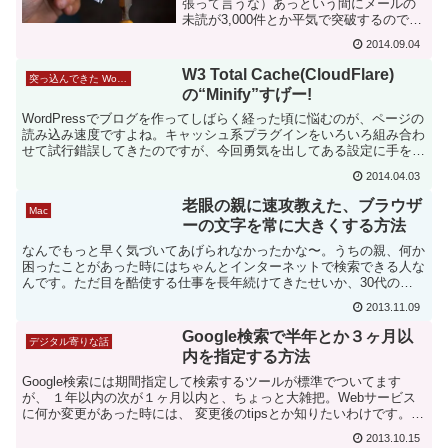
張って言うな）あっという間にメールの
未読が3,000件とか平気で突破するのです
が、そうなると頼りになるのが「検索演
2014.09.04
算子」です。
W3 Total Cache(CloudFlare)
突っ込んできた WordPress プラグインの覚え書き
の“Minify”すげー!
WordPressでブログを作ってしばらく経った頃に悩むのが、ページの
読み込み速度ですよね。キャッシュ系プラグインをいろいろ組み合わ
せて試行錯誤してきたのですが、今回勇気を出してある設定に手を出
したところ、GTmetrixでいきなりAAが出...
2014.04.03
老眼の親に速攻教えた、ブラウザ
Mac
ーの文字を常に大きくする方法
なんでもっと早く気づいてあげられなかったかな〜。うちの親、何か
困ったことがあった時にはちゃんとインターネットで検索できる人な
んです。ただ目を酷使する仕事を長年続けてきたせいか、30代のう
ちにはもう老眼が始まってたので、検索もつらそうなんです...
2013.11.09
Google検索で半年とか３ヶ月以
デジタル寄りな話
内を指定する方法
Google検索には期間指定して検索するツールが標準でついてます
が、 １年以内の次が１ヶ月以内と、ちょっと大雑把。Webサービス
に何か変更があった時には、 変更後のtipsとか知りたいわけです。そ
こで３ヶ月とか半年とか２週間以内とか、 細か...
2013.10.15