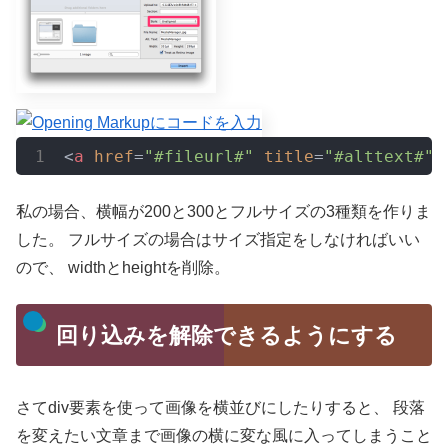
<
a
href
=
"#fileurl#"
title
=
"#alttext#"
私の場合、横幅が200と300とフルサイズの3種類を作りま
した。
フルサイズの場合はサイズ指定をしなければいい
ので、
widthとheightを削除。
回り込みを解除できるようにする
さてdiv要素を使って画像を横並びにしたりすると、
段落
を変えたい文章まで画像の横に変な風に入ってしまうこと