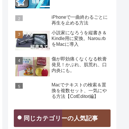
iPhoneで一曲終わるごとに
再生を止める方法
小説家になろうを縦書き＆
Kindle用に変換。Narou.rb
をMacに導入
傷が即効痛くなくなる軟膏
発見！かぶれ、肌荒れ、口
内炎にも。
Macでテキストの検索＆置
換を複数セット、一気にや
る方法【CotEditor編】
同じカテゴリーの人気記事