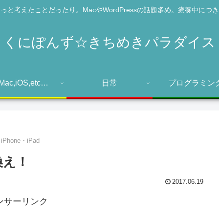
っと考えたことだったり。MacやWordPressの話題多め。療養中につ
くにぽんず☆きちめきパラダイス
Mac,iOS,etc…
日常
プログラミン
iPhone・iPad
り換え！
2017.06.19
ンサーリンク