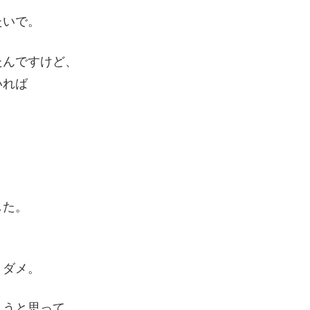
たいで。
たんですけど、
いれば
した。
、ダメ。
ようと思って、