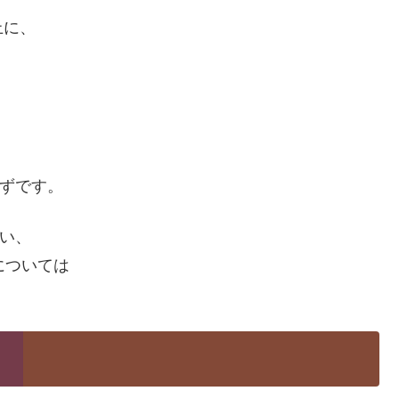
上に、
はずです。
いい、
については