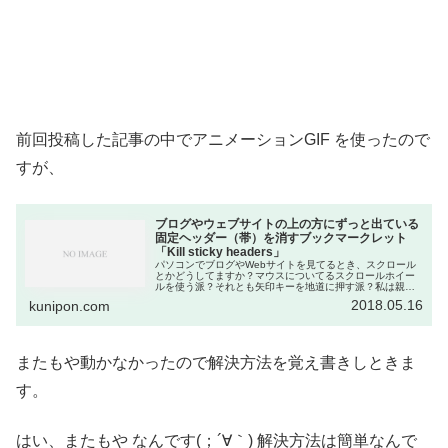
前回投稿した記事の中でアニメーションGIF を使ったので
すが、
ブログやウェブサイトの上の方にずっと出ている
固定ヘッダー（帯）を消すブックマークレット
「Kill sticky headers」
パソコンでブログやWebサイトを見てるとき、スクロール
とかどうしてますか？マウスについてるスクロールホイー
ルを使う派？それとも矢印キーを地道に押す派？私は親指
でスペースキーをスパーンと叩く派です。そんなスペース
2018.05.16
kunipon.com
をスパーン派の私にとって悩まし...
またもや動かなかったので解決方法を覚え書きしときま
す。
はい、またもや なんです(；´∀｀)
解決方法は簡単なんで