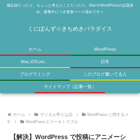
備忘録だったり、ちょっと考えたことだったり。MacやWordPressの話題多
め。療養中につき更新ペース遅めです☆
くにぽんず☆きちめきパラダイス
ホーム
WordPress
Mac,iOS,etc…
日常
プログラミング
このブログ書いてる人
サイトマップ（記事一覧）
ホーム
デジタル寄りな話
WordPress に関するメ
モ
WordPressエラー＆トラブル
【解決】WordPress で投稿にアニメーシ