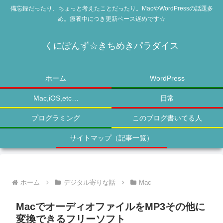
備忘録だったり、ちょっと考えたことだったり。MacやWordPressの話題多
め。療養中につき更新ペース遅めです☆
くにぽんず☆きちめきパラダイス
ホーム
WordPress
Mac,iOS,etc…
日常
プログラミング
このブログ書いてる人
サイトマップ（記事一覧）
ホーム
デジタル寄りな話
Mac
MacでオーディオファイルをMP3その他に
変換できるフリーソフト