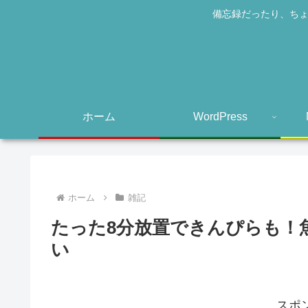
備忘録だったり、ちょ
ホーム
WordPress
ホーム
雑記
たった8分放置できんぴらも！
い
スポ