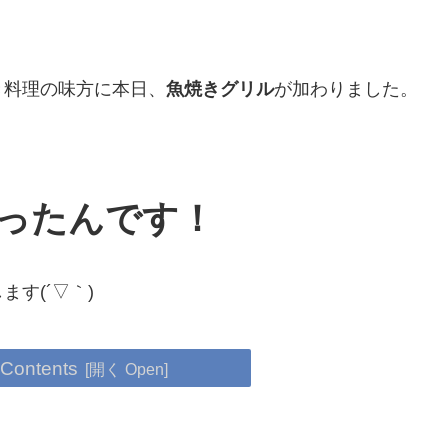
き料理の味方に本日、
魚焼きグリル
が加わりました。
ったんです！
す(´▽｀)
 Contents