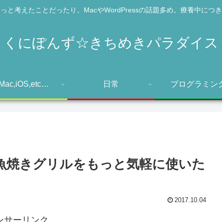
っと考えたことだったり。MacやWordPressの話題多め。療養中につ
くにぽんず☆きちめきパラダイス
Mac,iOS,etc…
日常
プログラミン
魚焼きグリルをもっと気軽に使いた
2017.10.04
ンサーリンク