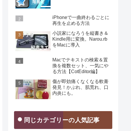
iPhoneで一曲終わるごとに
再生を止める方法
小説家になろうを縦書き＆
Kindle用に変換。Narou.rb
をMacに導入
Macでテキストの検索＆置
換を複数セット、一気にや
る方法【CotEditor編】
傷が即効痛くなくなる軟膏
発見！かぶれ、肌荒れ、口
内炎にも。
同じカテゴリーの人気記事