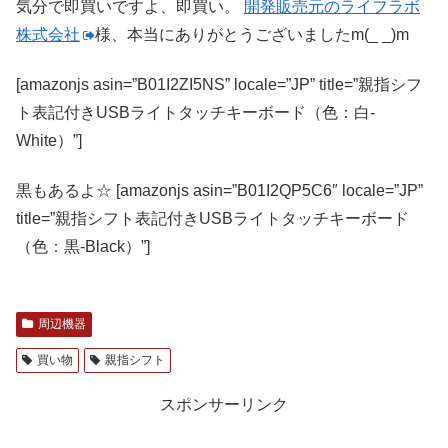
気分で即買いですよ、即買い。
開発販売元のライフラボ
株式会社
様、本当にありがとうございましたm(_ _)m
[amazonjs asin=”B01I2ZI5NS” locale=”JP” title=”親指シフ
ト表記付きUSBライトタッチキーボード（色：白-
White）”]
黒もあるよ☆
[amazonjs asin=”B01I2QP5C6″ locale=”JP”
title=”親指シフト表記付きUSBライトタッチキーボード
（色：黒-Black）”]
周辺機器
買い物
親指シフト
スポンサーリンク